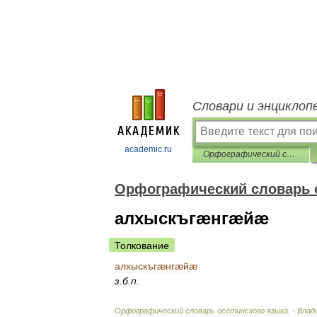
Словари и энциклоп
academic.ru
Орфографический словарь осетинского языка
Орфографический словарь о
алхыскъгæнгæйæ
Толкование
алхыскъгæнгæйæ
з
.
б
.
п
.
Орфографический
словарь
осетинского
языка
. -
Влади