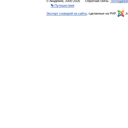
© Академик, 2000-2026
Обратная связь:
Техподдерж
👣 Путешествия
Экспорт словарей на сайты
, сделанные на PHP,
Jo