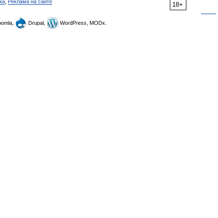
ка
,
Реклама на сайте
18+
omla,
Drupal,
WordPress, MODx.