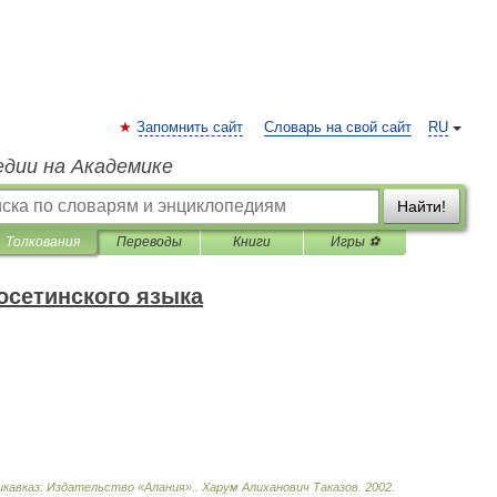
Запомнить сайт
Словарь на свой сайт
RU
едии на Академике
Найти!
Толкования
Переводы
Книги
Игры ⚽
сетинского языка
кавказ:
Издательство
«
Алания
».
.
Харум
Алиханович
Таказов
.
2002
.