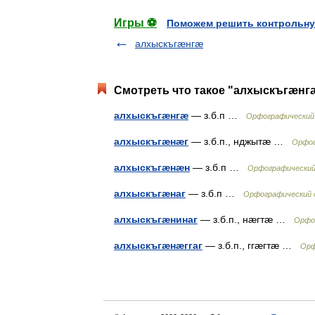
Игры ⚽
Поможем решить контрольну
алхыскъгæнгæ
Смотреть что такое "алхыскъгæнг
алхыскъгæнгæ
— з.б.п …
Орфографический 
алхыскъгæнæг
— з.б.п., нджытæ …
Орфог
алхыскъгæнæн
— з.б.п …
Орфографический 
алхыскъгæнаг
— з.б.п …
Орфографический с
алхыскъгæнинаг
— з.б.п., нæгтæ …
Орфог
алхыскъгæнæггаг
— з.б.п., ггæгтæ …
Орф